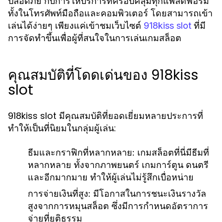
ปลอดภัย กับการให้บริการที่ครอบคลุมทุกแพลตฟอร์ม
ทั้งในโทรศัพท์มือถือและคอมพิวเตอร์ โดยสามารถเข้า
เล่นได้ง่ายๆ เพียงแค่เข้าชมเว็บไซต์
ที่มี
918kiss slot
การจัดทำขึ้นเพื่อผู้ที่สนใจในการเล่นเกมสล็อต
คุณสมบัติที่โดดเด่นของ 918kiss
slot
918kiss slot มีคุณสมบัติที่ยอดเยี่ยมหลายประการที่
ทำให้เป็นที่นิยมในกลุ่มผู้เล่น:
ธีมและกราฟิกที่หลากหลาย:
เกมสล็อตที่นี่มีธีมที่
หลากหลาย ทั้งจากภาพยนตร์ เกมการ์ตูน ดนตรี
และอีกมากมาย ทำให้ผู้เล่นไม่รู้สึกเบื่อหน่าย
การจ่ายเงินที่สูง:
มีโอกาสในการชนะเงินรางวัล
สูงจากการหมุนสล็อต ซึ่งมีการกำหนดอัตราการ
จ่ายที่ยุติธรรม