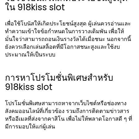
ใน 918kiss slot
เพื่อใช้โบนัสให้เกิดประโยชน์สูงสุด ผู้เล่นควรอ่านและ
ทำความเข้าใจข้อกำหนดในการวางเดิมพัน เพื่อให้
มั่นใจว่าสามารถถอนเงินรางวัลได้เมื่อชนะ นอกจากนี้
ยังควรเลือกเล่นสล็อตที่มีโอกาสชนะสูงและใช้งบ
ประมาณให้เป็นระบบ
การหาโปรโมชั่นพิเศษสำหรับ
918kiss slot
โปรโมชั่นพิเศษสามารถหาจากเว็บไซต์หรือช่องทาง
สังคมออนไลน์ที่เกี่ยวข้อง รวมถึงการติดตามข่าวสาร
หรืออีเมลที่ส่งจากคาสิโน เพื่อไม่ให้พลาดโอกาสดี ๆ ที่
มีการมอบให้แก่ผู้เล่น