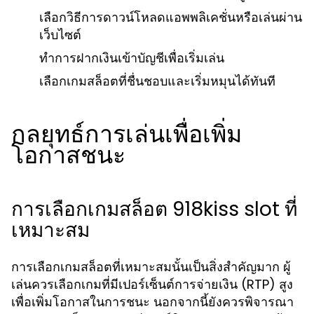
เลือกวิธีการดาวน์โหลดแอพพลิเคชั่นหรือเล่นผ่าน
เว็บไซต์
ทำการฝากเงินเข้าบัญชีเพื่อเริ่มเล่น
เลือกเกมสล็อตที่ชื่นชอบและเริ่มหมุนได้ทันที
กลยุทธ์การเล่นเพื่อเพิ่ม
โอกาสชนะ
การเลือกเกมสล็อต 918kiss slot ที่
เหมาะสม
การเลือกเกมสล็อตที่เหมาะสมนั้นเป็นสิ่งสำคัญมาก ผู้
เล่นควรเลือกเกมที่มีเปอร์เซ็นต์การจ่ายเงิน (RTP) สูง
เพื่อเพิ่มโอกาสในการชนะ นอกจากนี้ยังควรพิจารณา