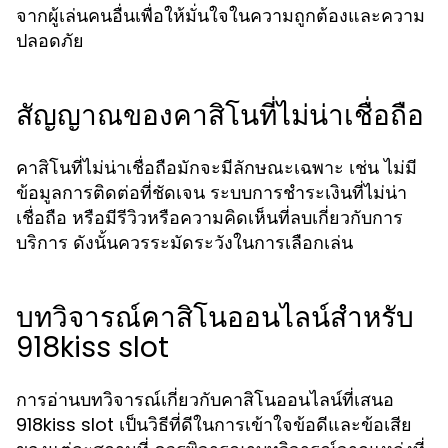
จากผู้เล่นคนอื่นเพื่อให้มั่นใจในความถูกต้องและความ
ปลอดภัย
สัญญาณของคาสิโนที่ไม่น่าเชื่อถือ
คาสิโนที่ไม่น่าเชื่อถือมักจะมีลักษณะเฉพาะ เช่น ไม่มี
ข้อมูลการติดต่อที่ชัดเจน ระบบการชำระเงินที่ไม่น่า
เชื่อถือ หรือมีรีวิวหรือความคิดเห็นที่ลบเกี่ยวกับการ
บริการ ดังนั้นควรระมัดระวังในการเลือกเล่น
บทวิจารณ์คาสิโนออนไลน์สำหรับ
918kiss slot
การอ่านบทวิจารณ์เกี่ยวกับคาสิโนออนไลน์ที่เสนอ
918kiss slot เป็นวิธีที่ดีในการเข้าใจข้อดีและข้อเสีย