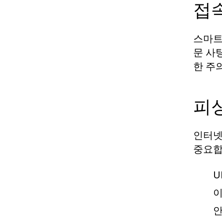
접
스마트
문 사
한 주
피싱
인터넷
중요합
U
이
안