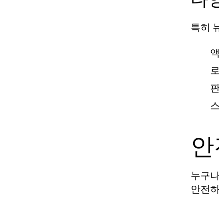
특히 
액
로
판
스
안
누구나
안전하