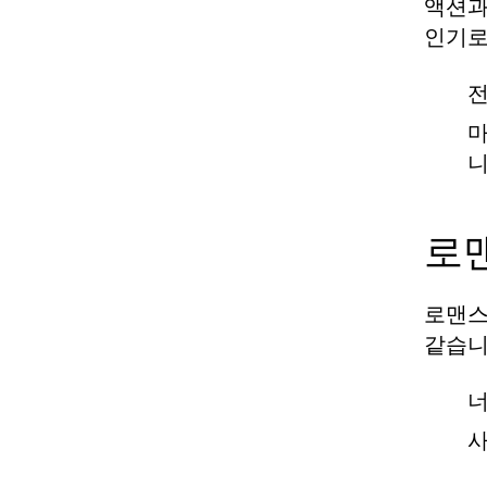
액션과
인기로
전
마
니
로
로맨스
같습니
너
사