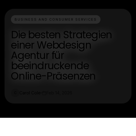
BUSINESS AND CONSUMER SERVICES
Die besten Strategien
einer Webdesign
Agentur für
beeindruckende
Online-Präsenzen
Carol Cole
Feb 14, 2026
C