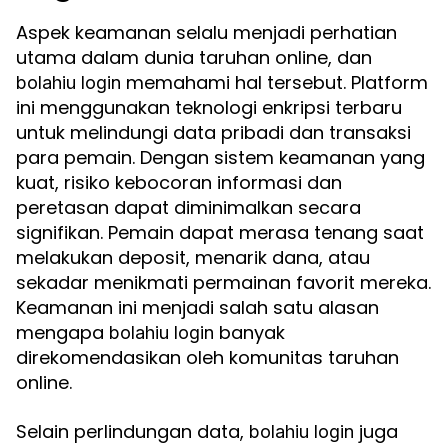
Aspek keamanan selalu menjadi perhatian
utama dalam dunia taruhan online, dan
memahami hal tersebut. Platform
bolahiu login
ini menggunakan teknologi enkripsi terbaru
untuk melindungi data pribadi dan transaksi
para pemain. Dengan sistem keamanan yang
kuat, risiko kebocoran informasi dan
peretasan dapat diminimalkan secara
signifikan. Pemain dapat merasa tenang saat
melakukan deposit, menarik dana, atau
sekadar menikmati permainan favorit mereka.
Keamanan ini menjadi salah satu alasan
mengapa
banyak
bolahiu login
direkomendasikan oleh komunitas taruhan
online.
Selain perlindungan data,
juga
bolahiu login