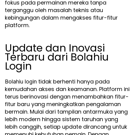
fokus pada permainan mereka tanpa
terganggu oleh masalah teknis atau
kebingungan dalam mengakses fitur-fitur
platform.
Update dan Inovasi
Terbaru dari Bolahiu
Login
tidak berhenti hanya pada
Bolahiu login
kemudahan akses dan keamanan. Platform ini
terus berinovasi dengan menambahkan fitur-
fitur baru yang meningkatkan pengalaman
bermain. Mulai dari tampilan antarmuka yang
lebih modern hingga sistem taruhan yang
lebih canggih, setiap update dirancang untuk
memenuhi kebutuhan pemain. Dengan