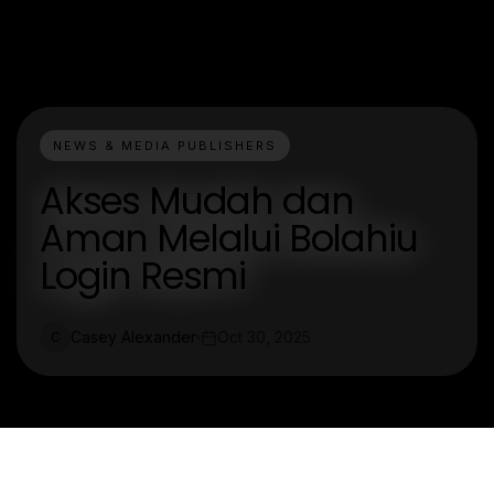
NEWS & MEDIA PUBLISHERS
Akses Mudah dan
Aman Melalui Bolahiu
Login Resmi
Casey Alexander
Oct 30, 2025
C