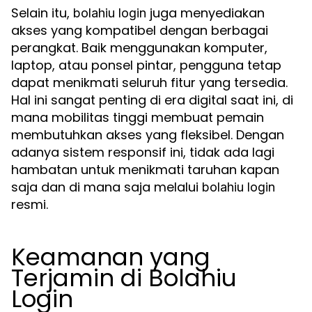
Selain itu,
juga menyediakan
bolahiu login
akses yang kompatibel dengan berbagai
perangkat. Baik menggunakan komputer,
laptop, atau ponsel pintar, pengguna tetap
dapat menikmati seluruh fitur yang tersedia.
Hal ini sangat penting di era digital saat ini, di
mana mobilitas tinggi membuat pemain
membutuhkan akses yang fleksibel. Dengan
adanya sistem responsif ini, tidak ada lagi
hambatan untuk menikmati taruhan kapan
saja dan di mana saja melalui
bolahiu login
resmi.
Keamanan yang
Terjamin di Bolahiu
Login