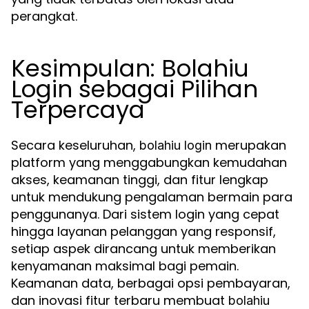
perangkat.
Kesimpulan: Bolahiu
Login sebagai Pilihan
Terpercaya
Secara keseluruhan,
merupakan
bolahiu login
platform yang menggabungkan kemudahan
akses, keamanan tinggi, dan fitur lengkap
untuk mendukung pengalaman bermain para
penggunanya. Dari sistem login yang cepat
hingga layanan pelanggan yang responsif,
setiap aspek dirancang untuk memberikan
kenyamanan maksimal bagi pemain.
Keamanan data, berbagai opsi pembayaran,
dan inovasi fitur terbaru membuat
bolahiu