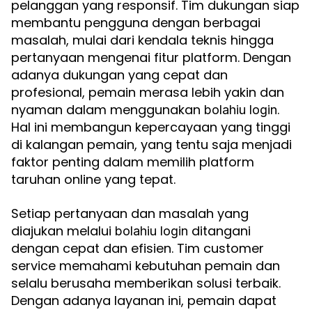
pelanggan yang responsif. Tim dukungan siap
membantu pengguna dengan berbagai
masalah, mulai dari kendala teknis hingga
pertanyaan mengenai fitur platform. Dengan
adanya dukungan yang cepat dan
profesional, pemain merasa lebih yakin dan
nyaman dalam menggunakan
.
bolahiu login
Hal ini membangun kepercayaan yang tinggi
di kalangan pemain, yang tentu saja menjadi
faktor penting dalam memilih platform
taruhan online yang tepat.
Setiap pertanyaan dan masalah yang
diajukan melalui
ditangani
bolahiu login
dengan cepat dan efisien. Tim customer
service memahami kebutuhan pemain dan
selalu berusaha memberikan solusi terbaik.
Dengan adanya layanan ini, pemain dapat