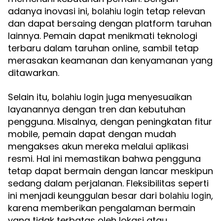
adanya inovasi ini,
tetap relevan
bolahiu login
dan dapat bersaing dengan platform taruhan
lainnya. Pemain dapat menikmati teknologi
terbaru dalam taruhan online, sambil tetap
merasakan keamanan dan kenyamanan yang
ditawarkan.
Selain itu,
juga menyesuaikan
bolahiu login
layanannya dengan tren dan kebutuhan
pengguna. Misalnya, dengan peningkatan fitur
mobile, pemain dapat dengan mudah
mengakses akun mereka melalui aplikasi
resmi. Hal ini memastikan bahwa pengguna
tetap dapat bermain dengan lancar meskipun
sedang dalam perjalanan. Fleksibilitas seperti
ini menjadi keunggulan besar dari
,
bolahiu login
karena memberikan pengalaman bermain
yang tidak terbatas oleh lokasi atau