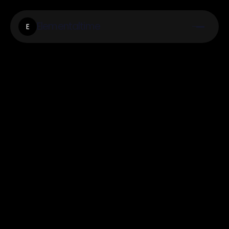
Elementaltime
E