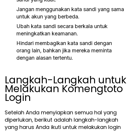
Jangan menggunakan kata sandi yang sama
untuk akun yang berbeda.
Ubah kata sandi secara berkala untuk
meningkatkan keamanan.
Hindari membagikan kata sandi dengan
orang lain, bahkan jika mereka meminta
dengan alasan tertentu.
Langkah-Langkah untuk
Melakukan Komengtoto
Login
Setelah Anda menyiapkan semua hal yang
diperlukan, berikut adalah langkah-langkah
yang harus Anda ikuti untuk melakukan login