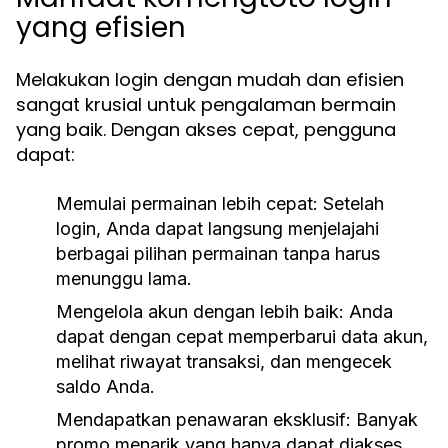
yang efisien
Melakukan login dengan mudah dan efisien
sangat krusial untuk pengalaman bermain
yang baik. Dengan akses cepat, pengguna
dapat:
Memulai permainan lebih cepat:
Setelah
login, Anda dapat langsung menjelajahi
berbagai pilihan permainan tanpa harus
menunggu lama.
Mengelola akun dengan lebih baik:
Anda
dapat dengan cepat memperbarui data akun,
melihat riwayat transaksi, dan mengecek
saldo Anda.
Mendapatkan penawaran eksklusif:
Banyak
promo menarik yang hanya dapat diakses