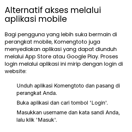
Alternatif akses melalui
aplikasi mobile
Bagi pengguna yang lebih suka bermain di
perangkat mobile, Komengtoto juga
menyediakan aplikasi yang dapat diunduh
melalui App Store atau Google Play. Proses
login melalui aplikasi ini mirip dengan login di
website:
Unduh aplikasi Komengtoto dan pasang di
perangkat Anda.
Buka aplikasi dan cari tombol 'Login'.
Masukkan username dan kata sandi Anda,
lalu klik 'Masuk'.