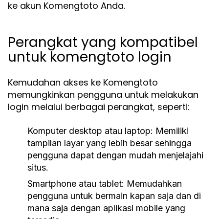
ke akun Komengtoto Anda.
Perangkat yang kompatibel
untuk komengtoto login
Kemudahan akses ke Komengtoto
memungkinkan pengguna untuk melakukan
login melalui berbagai perangkat, seperti:
Komputer desktop atau laptop:
Memiliki
tampilan layar yang lebih besar sehingga
pengguna dapat dengan mudah menjelajahi
situs.
Smartphone atau tablet:
Memudahkan
pengguna untuk bermain kapan saja dan di
mana saja dengan aplikasi mobile yang