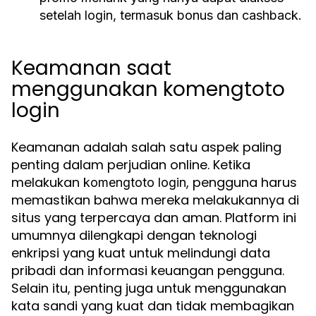
setelah login, termasuk bonus dan cashback.
Keamanan saat
menggunakan komengtoto
login
Keamanan adalah salah satu aspek paling
penting dalam perjudian online. Ketika
melakukan
, pengguna harus
komengtoto login
memastikan bahwa mereka melakukannya di
situs yang terpercaya dan aman. Platform ini
umumnya dilengkapi dengan teknologi
enkripsi yang kuat untuk melindungi data
pribadi dan informasi keuangan pengguna.
Selain itu, penting juga untuk menggunakan
kata sandi yang kuat dan tidak membagikan