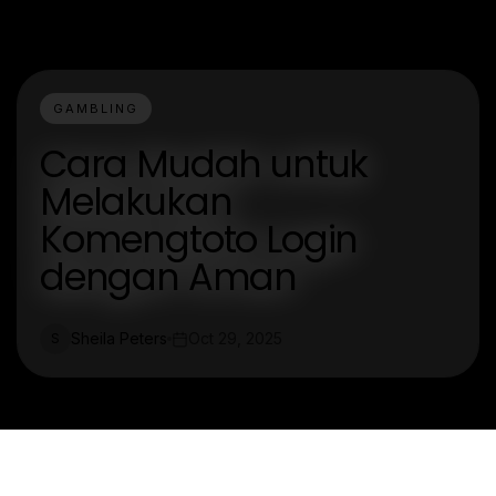
GAMBLING
Cara Mudah untuk
Melakukan
Komengtoto Login
dengan Aman
Sheila Peters
Oct 29, 2025
S