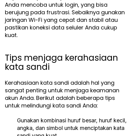
Anda mencoba untuk login, yang bisa
berujung pada frustrasi. Sebaiknya gunakan
jaringan Wi-Fi yang cepat dan stabil atau
pastikan koneksi data seluler Anda cukup
kuat.
Tips menjaga kerahasiaan
kata sandi
Kerahasiaan kata sandi adalah hal yang
sangat penting untuk menjaga keamanan
akun Anda. Berikut adalah beberapa tips
untuk melindungi kata sandi Anda:
Gunakan kombinasi huruf besar, huruf kecil,
angka, dan simbol untuk menciptakan kata
sandi yang kuat.