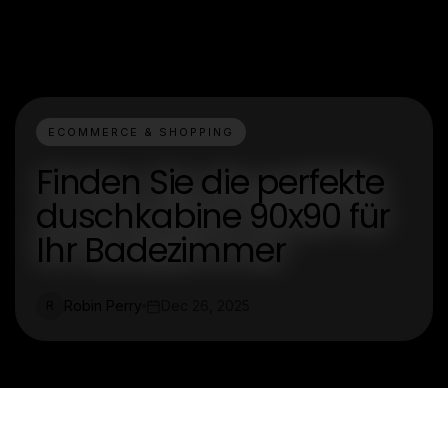
ECOMMERCE & SHOPPING
Finden Sie die perfekte
duschkabine 90x90 für
Ihr Badezimmer
Robin Perry
Dec 26, 2025
R