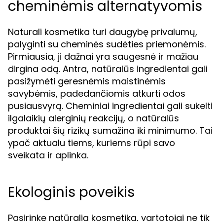
cheminėmis alternatyvomis
Naturali kosmetika turi daugybę privalumų,
palyginti su cheminės sudėties priemonėmis.
Pirmiausia, ji dažnai yra saugesnė ir mažiau
dirgina odą. Antra, natūralūs ingredientai gali
pasižymėti geresnėmis maistinėmis
savybėmis, padedančiomis atkurti odos
pusiausvyrą. Cheminiai ingredientai gali sukelti
ilgalaikių alerginių reakcijų, o natūralūs
produktai šių rizikų sumažina iki minimumo. Tai
ypač aktualu tiems, kuriems rūpi savo
sveikata ir aplinka.
Ekologinis poveikis
Pasirinkę natūralią kosmetiką, vartotojai ne tik