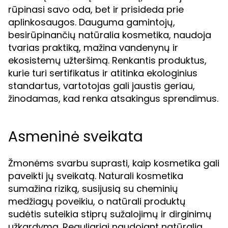
rūpinasi savo oda, bet ir prisideda prie
aplinkosaugos. Dauguma gamintojų,
besirūpinančių natūralia kosmetika, naudoja
tvarias praktiką, mažina vandenynų ir
ekosistemų užteršimą. Renkantis produktus,
kurie turi sertifikatus ir atitinka ekologinius
standartus, vartotojas gali jaustis geriau,
žinodamas, kad renka atsakingus sprendimus.
Asmeninė sveikata
Žmonėms svarbu suprasti, kaip kosmetika gali
paveikti jų sveikatą. Naturali kosmetika
sumažina riziką, susijusią su cheminių
medžiagų poveikiu, o natūrali produktų
sudėtis suteikia stiprų sužalojimų ir dirginimų
užkardymą. Reguliariai naudojant natūralią