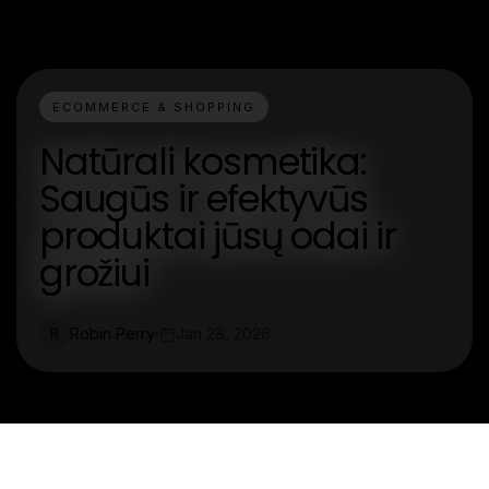
ECOMMERCE & SHOPPING
Natūrali kosmetika:
Saugūs ir efektyvūs
produktai jūsų odai ir
grožiui
Robin Perry
Jan 28, 2026
R