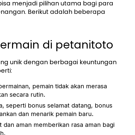
isa menjadi pilihan utama bagi para
nangan. Berikut adalah beberapa
rmain di petanitoto
ng unik dengan berbagai keuntungan
rti:
permainan, pemain tidak akan merasa
n secara rutin.
a, seperti bonus selamat datang, bonus
hankan dan menarik pemain baru.
t dan aman memberikan rasa aman bagi
h.