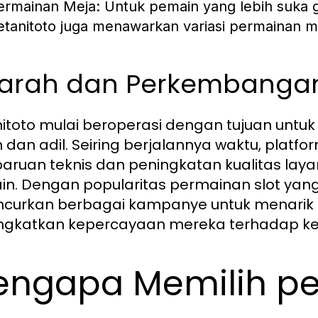
ermainan Meja:
Untuk pemain yang lebih suka g
etanitoto juga menawarkan variasi permainan m
jarah dan Perkembangan
itoto mulai beroperasi dengan tujuan unt
dan adil. Seiring berjalannya waktu, platfo
ruan teknis dan peningkatan kualitas l
n. Dengan popularitas permainan slot yang 
curkan berbagai kampanye untuk menarik 
ngkatkan kepercayaan mereka terhadap ke
ngapa Memilih pe