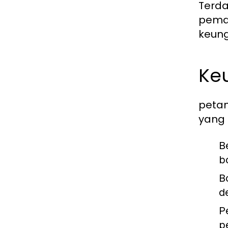
Terda
pemai
keung
Ke
petan
yang 
B
b
B
d
P
p