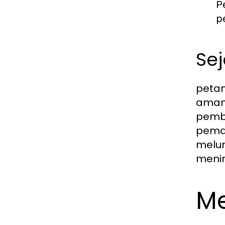
P
p
Se
petan
aman 
pemba
pemai
melun
meni
Me