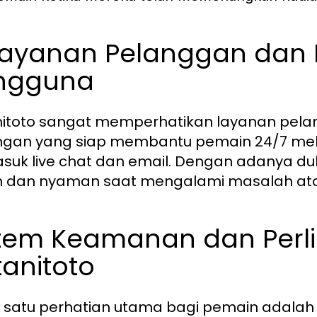
layanan Pelanggan dan
ngguna
itoto sangat memperhatikan layanan pela
gan yang siap membantu pemain 24/7 melal
suk live chat dan email. Dengan adanya d
 dan nyaman saat mengalami masalah ata
stem Keamanan dan Perl
anitoto
 satu perhatian utama bagi pemain adalah