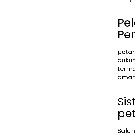
Pe
Pe
petan
dukun
terma
aman
Si
pet
Salah