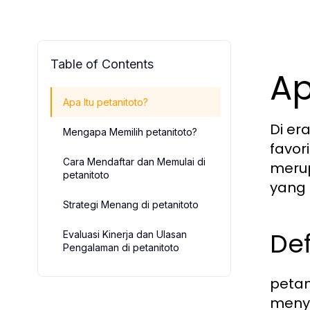
Table of Contents
Ap
Apa Itu petanitoto?
Di er
Mengapa Memilih petanitoto?
favor
Cara Mendaftar dan Memulai di
merup
petanitoto
yang
Strategi Menang di petanitoto
Def
Evaluasi Kinerja dan Ulasan
Pengalaman di petanitoto
petan
menye