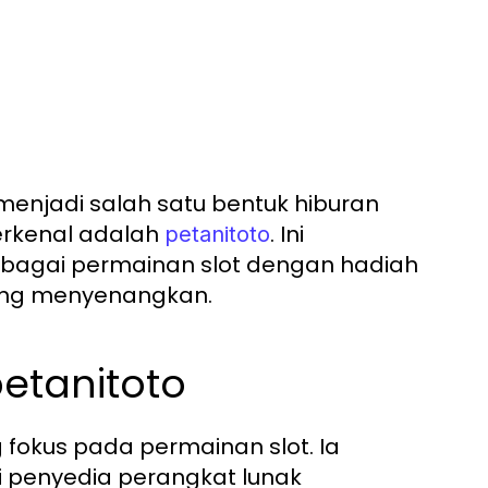
ah menjadi salah satu bentuk hiburan
terkenal adalah
. Ini
petanitoto
bagai permainan slot dengan hadiah
ang menyenangkan.
petanitoto
 fokus pada permainan slot. Ia
 penyedia perangkat lunak