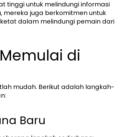
t tinggi untuk melindungi informasi
tu, mereka juga berkomitmen untuk
 ketat dalam melindungi pemain dari
Memulai di
tlah mudah. Berikut adalah langkah-
n:
una Baru