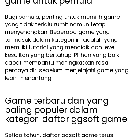
game untuk pemula
Bagi pemula, penting untuk memilih game
yang tidak terlalu rumit namun tetap
menyenangkan. Beberapa game yang
termasuk dalam kategori ini adalah yang
memiliki tutorial yang mendidik dan level
kesulitan yang bertahap. Pilihan yang baik
dapat membantu meningkatkan rasa
percaya diri sebelum menjelajahi game yang
lebih menantang.
Game terbaru dan yang
paling populer dalam
kategori daftar ggsoft game
Setiap tahun, daftar ggsoft game terus