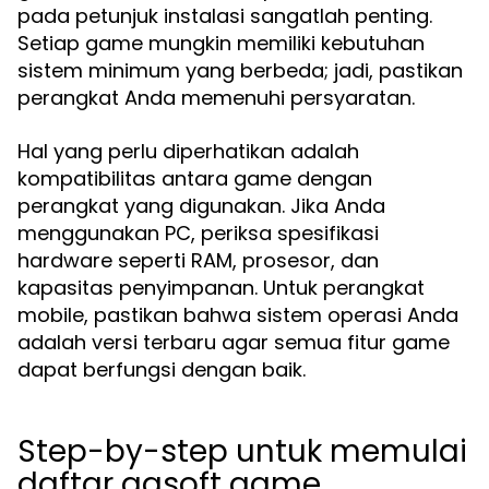
pada petunjuk instalasi sangatlah penting.
Setiap game mungkin memiliki kebutuhan
sistem minimum yang berbeda; jadi, pastikan
perangkat Anda memenuhi persyaratan.
Hal yang perlu diperhatikan adalah
kompatibilitas antara game dengan
perangkat yang digunakan. Jika Anda
menggunakan PC, periksa spesifikasi
hardware seperti RAM, prosesor, dan
kapasitas penyimpanan. Untuk perangkat
mobile, pastikan bahwa sistem operasi Anda
adalah versi terbaru agar semua fitur game
dapat berfungsi dengan baik.
Step-by-step untuk memulai
daftar ggsoft game