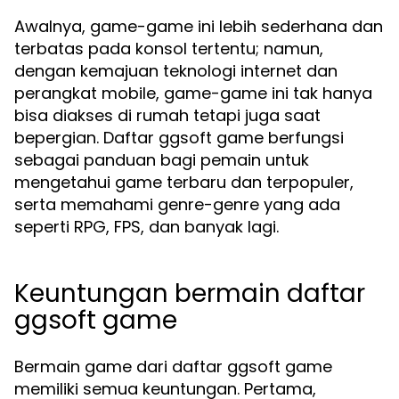
Awalnya, game-game ini lebih sederhana dan
terbatas pada konsol tertentu; namun,
dengan kemajuan teknologi internet dan
perangkat mobile, game-game ini tak hanya
bisa diakses di rumah tetapi juga saat
bepergian. Daftar ggsoft game berfungsi
sebagai panduan bagi pemain untuk
mengetahui game terbaru dan terpopuler,
serta memahami genre-genre yang ada
seperti RPG, FPS, dan banyak lagi.
Keuntungan bermain daftar
ggsoft game
Bermain game dari daftar ggsoft game
memiliki semua keuntungan. Pertama,