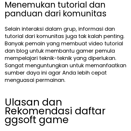
Menemukan tutorial dan
panduan dari komunitas
Selain interaksi dalam grup, informasi dan
tutorial dari komunitas juga tak kalah penting.
Banyak pemain yang membuat video tutorial
dan blog untuk membantu gamer pemula
mempelajari teknik-teknik yang diperlukan.
Sangat menguntungkan untuk memanfaatkan
sumber daya ini agar Anda lebih cepat
menguasai permainan.
Ulasan dan
Rekomendasi daftar
ggsoft game