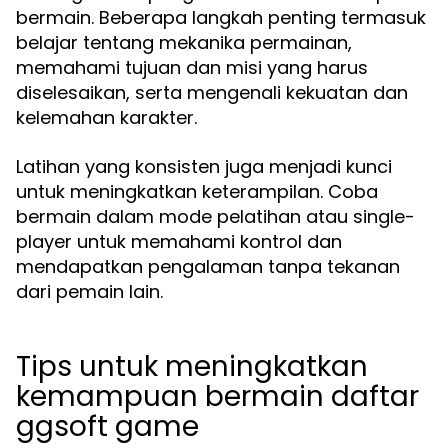
bermain. Beberapa langkah penting termasuk
belajar tentang mekanika permainan,
memahami tujuan dan misi yang harus
diselesaikan, serta mengenali kekuatan dan
kelemahan karakter.
Latihan yang konsisten juga menjadi kunci
untuk meningkatkan keterampilan. Coba
bermain dalam mode pelatihan atau single-
player untuk memahami kontrol dan
mendapatkan pengalaman tanpa tekanan
dari pemain lain.
Tips untuk meningkatkan
kemampuan bermain daftar
ggsoft game