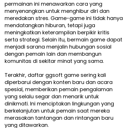
permainan ini menawarkan cara yang
menyenangkan untuk menghibur diri dan
meredakan stres. Game-game ini tidak hanya
mendatangkan hiburan, tetapi juga
meningkatkan keterampilan berpikir kritis
serta strategi. Selain itu, bermain game dapat
menjadi sarana menjalin hubungan sosial
dengan pemain lain dan membangun
komunitas di sekitar minat yang sama.
Terakhir, daftar ggsoft game sering kali
diperbarui dengan konten baru dan acara
spesial, memberikan pemain pengalaman
yang selalu segar dan menarik untuk
dinikmati. Ini menciptakan lingkungan yang
berkelanjutan untuk pemain saat mereka
merasakan tantangan dan rintangan baru
yang ditawarkan.