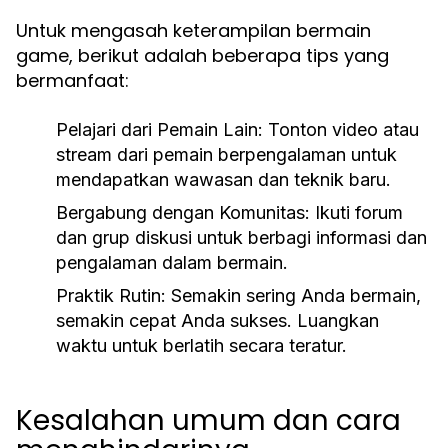
Untuk mengasah keterampilan bermain
game, berikut adalah beberapa tips yang
bermanfaat:
Pelajari dari Pemain Lain: Tonton video atau
stream dari pemain berpengalaman untuk
mendapatkan wawasan dan teknik baru.
Bergabung dengan Komunitas: Ikuti forum
dan grup diskusi untuk berbagi informasi dan
pengalaman dalam bermain.
Praktik Rutin: Semakin sering Anda bermain,
semakin cepat Anda sukses. Luangkan
waktu untuk berlatih secara teratur.
Kesalahan umum dan cara