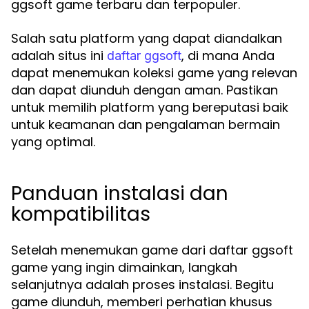
ggsoft game terbaru dan terpopuler.
Salah satu platform yang dapat diandalkan
adalah situs ini
, di mana Anda
daftar ggsoft
dapat menemukan koleksi game yang relevan
dan dapat diunduh dengan aman. Pastikan
untuk memilih platform yang bereputasi baik
untuk keamanan dan pengalaman bermain
yang optimal.
Panduan instalasi dan
kompatibilitas
Setelah menemukan game dari daftar ggsoft
game yang ingin dimainkan, langkah
selanjutnya adalah proses instalasi. Begitu
game diunduh, memberi perhatian khusus