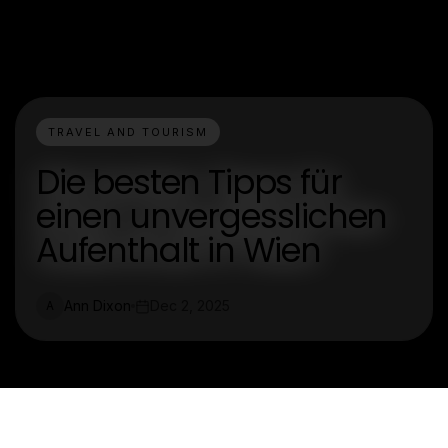
TRAVEL AND TOURISM
Die besten Tipps für
einen unvergesslichen
Aufenthalt in Wien
Ann Dixon
Dec 2, 2025
A